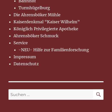
Bahnhof
Turmhügelburg
Die Ahrensböker Mühle
Kaiserdenkmal “Kaiser Wilhelm”
Königlich Privilegierte Apotheke
Ahrensböker Schmuck
Service
-NEU- Hilfe zur Familienforschung
Impressum
Datenschutz
SU
Suchen
nach: