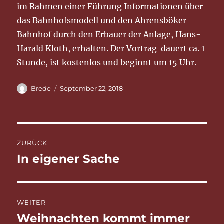
im Rahmen einer Führung Informationen über
das Bahnhofsmodell und den Ahrensböker
Bahnhof durch den Erbauer der Anlage, Hans-
Harald Kloth, erhalten. Der Vortrag dauert ca. 1
Stunde, ist kostenlos und beginnt um 15 Uhr.
Autor
Veröffentlicht
Brede
September 22, 2018
am
Beitragsnavigation
ZURÜCK
In eigener Sache
Vorheriger
Beitrag:
WEITER
Weihnachten kommt immer
Nächster