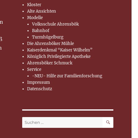
Kloster
Alte Ansichten
Modelle
in
Volksschule Ahrensbök
Bahnhof
Turmhügelburg
ß
Die Ahrensböker Mühle
h
Kaiserdenkmal “Kaiser Wilhelm”
Königlich Privilegierte Apotheke
Ahrensböker Schmuck
Service
-NEU- Hilfe zur Familienforschung
Impressum
Datenschutz
SUCHEN
Suchen
nach: