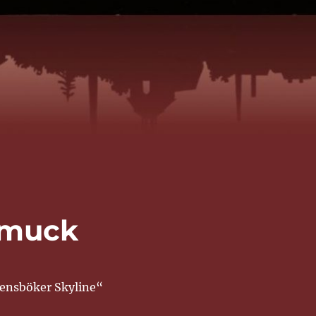
hmuck
ensböker Skyline“