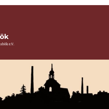
ök
sbök e.V.