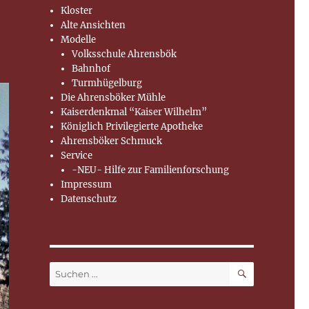
Kloster
Alte Ansichten
Modelle
Volksschule Ahrensbök
Bahnhof
Turmhügelburg
Die Ahrensböker Mühle
Kaiserdenkmal “Kaiser Wilhelm”
Königlich Privilegierte Apotheke
Ahrensböker Schmuck
Service
-NEU- Hilfe zur Familienforschung
Impressum
Datenschutz
SUCHEN
Suchen
nach: