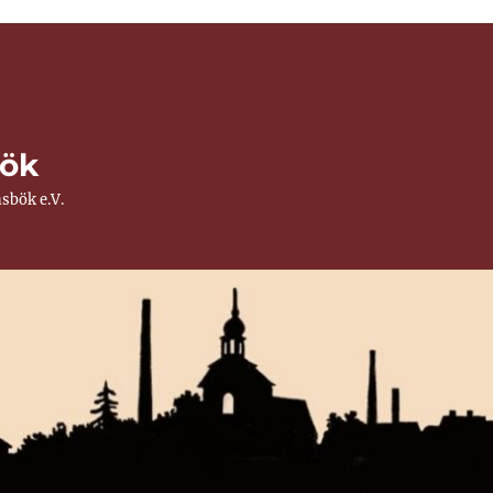
ök
sbök e.V.