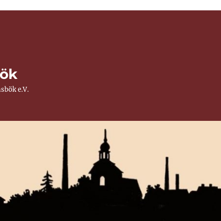
ök
sbök e.V.