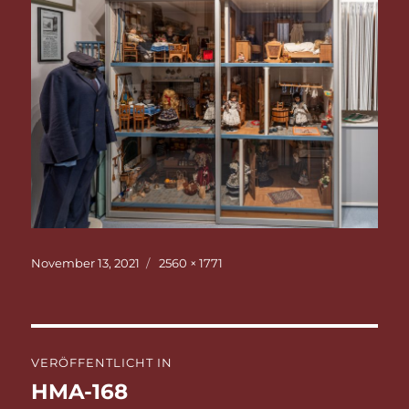
Veröffentlicht
Originalgröße
November 13, 2021
2560 × 1771
am
Beitragsnavigation
VERÖFFENTLICHT IN
HMA-168