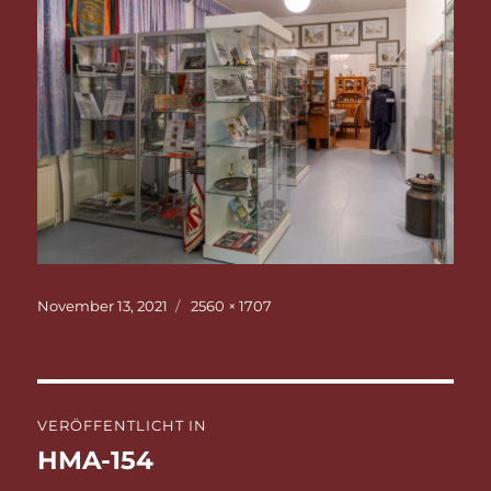
Veröffentlicht
Originalgröße
November 13, 2021
2560 × 1707
am
Beitragsnavigation
VERÖFFENTLICHT IN
HMA-154