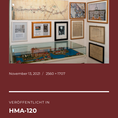
Veröffentlicht
Originalgröße
November 13, 2021
2560 × 1707
am
Beitragsnavigation
VERÖFFENTLICHT IN
HMA-120