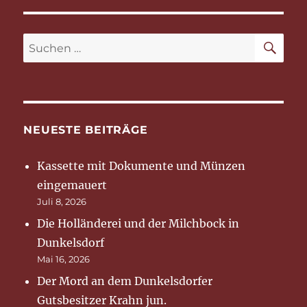
SU
Suchen
nach:
NEUESTE BEITRÄGE
Kassette mit Dokumente und Münzen
eingemauert
Juli 8, 2026
Die Holländerei und der Milchbock in
Dunkelsdorf
Mai 16, 2026
Der Mord an dem Dunkelsdorfer
Gutsbesitzer Krahn jun.